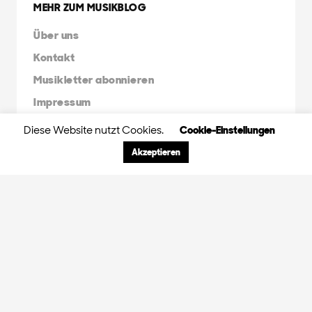
MEHR ZUM MUSIKBLOG
Über uns
Kontakt
Musikletter abonnieren
Impressum
Diese Website nutzt Cookies.
Cookie-Einstellungen
FRIENDS & FAMILY
Akzeptieren
Orange Peel Agency
Radio X Mainstream
Radio 3FACH
45RPM
GDS.FM
© 2024 Orange Peel Musikblog. All rights
reserved.