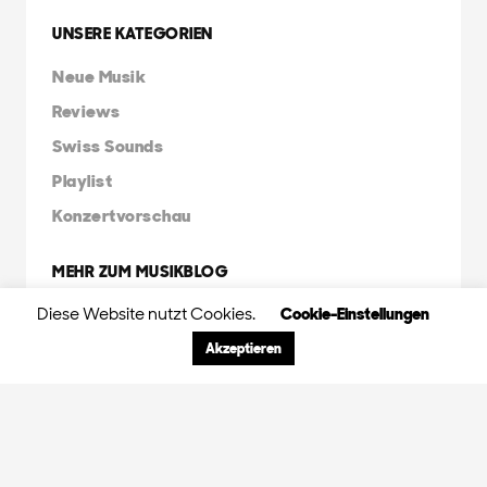
UNSERE KATEGORIEN
Neue Musik
Reviews
Swiss Sounds
Playlist
Konzertvorschau
MEHR ZUM MUSIKBLOG
Diese Website nutzt Cookies.
Cookie-Einstellungen
Über uns
Kontakt
Akzeptieren
Musikletter abonnieren
Impressum
FRIENDS & FAMILY