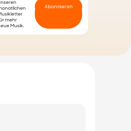
unseren
monatlichen
usikletter
ür mehr
eue Musik.