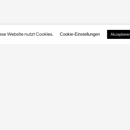
ese Website nutzt Cookies.
Cookie-Einstellungen
Akzeptiere
MEHR ZUM MUSIKBLOG
FRIEN
Über uns
Orang
Kontakt
Agenc
Musikletter abonnieren
Radio
Impressum
GDS.
s reserved.