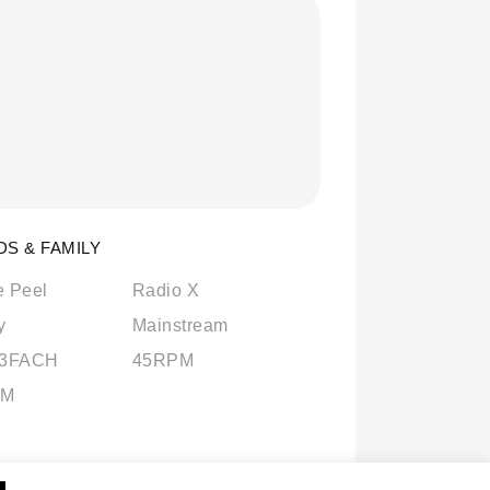
DS & FAMILY
e Peel
Radio X
y
Mainstream
 3FACH
45RPM
FM