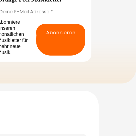
bonniere
nseren
onatlichen
usikletter für
mehr neue
usik.