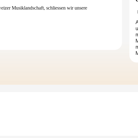
eizer Musiklandschaft, schliessen wir unsere
A
u
m
M
M