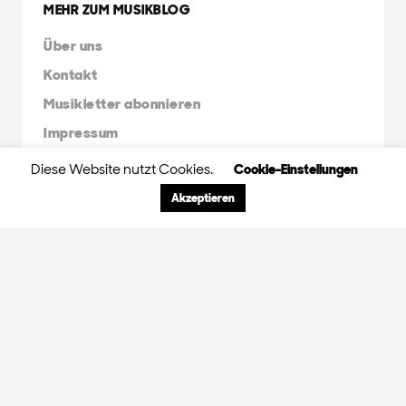
MEHR ZUM MUSIKBLOG
Über uns
Kontakt
Musikletter abonnieren
Impressum
Diese Website nutzt Cookies.
Cookie-Einstellungen
FRIENDS & FAMILY
Akzeptieren
Orange Peel Agency
Radio X Mainstream
Radio 3FACH
45RPM
GDS.FM
© 2024 Orange Peel Musikblog. All rights
reserved.