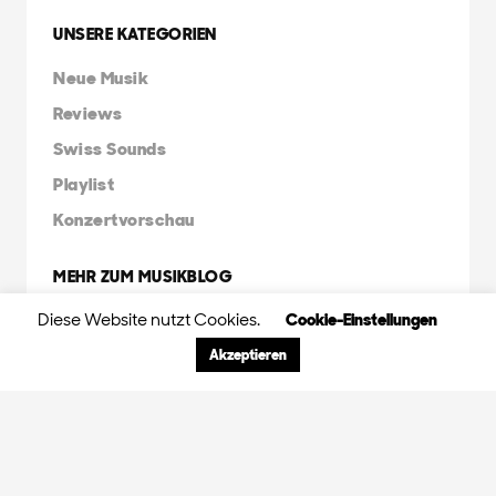
UNSERE KATEGORIEN
Neue Musik
Reviews
Swiss Sounds
Playlist
Konzertvorschau
MEHR ZUM MUSIKBLOG
Diese Website nutzt Cookies.
Cookie-Einstellungen
Über uns
Kontakt
Akzeptieren
Musikletter abonnieren
Impressum
FRIENDS & FAMILY