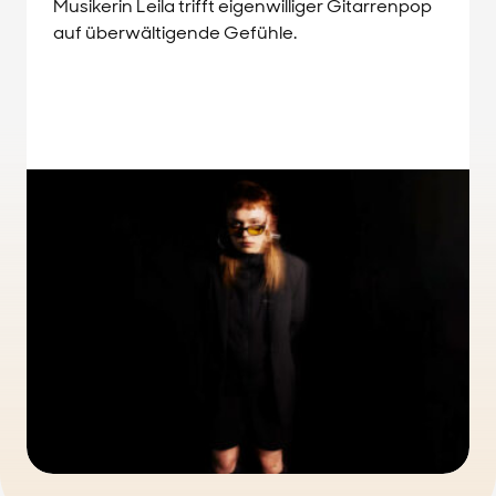
Musikerin Leila trifft eigenwilliger Gitarrenpop
auf überwältigende Gefühle.