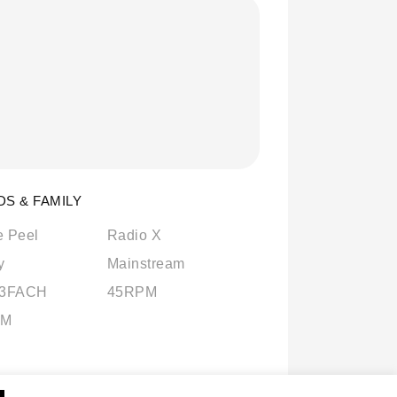
DS & FAMILY
e Peel
Radio X
y
Mainstream
 3FACH
45RPM
FM