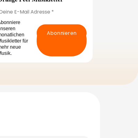
bonniere
nseren
onatlichen
usikletter für
mehr neue
usik.