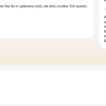
bist du es spätestens jetzt, mit dem zweiten Teil unseres
A
u
m
M
M