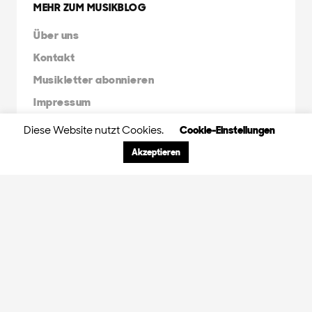
MEHR ZUM MUSIKBLOG
Über uns
Kontakt
Musikletter abonnieren
Impressum
Diese Website nutzt Cookies.
Cookie-Einstellungen
FRIENDS & FAMILY
Akzeptieren
Orange Peel Agency
Radio X Mainstream
Radio 3FACH
45RPM
GDS.FM
© 2024 Orange Peel Musikblog. All rights
reserved.