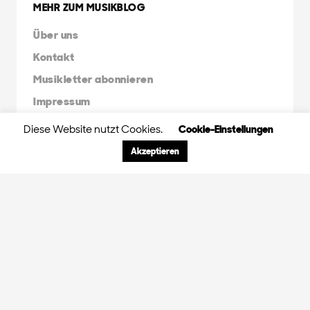
MEHR ZUM MUSIKBLOG
Über uns
Kontakt
Musikletter abonnieren
Impressum
Diese Website nutzt Cookies.
Cookie-Einstellungen
FRIENDS & FAMILY
Akzeptieren
Orange Peel Agency
Radio X Mainstream
Radio 3FACH
45RPM
GDS.FM
© 2024 Orange Peel Musikblog. All rights
reserved.