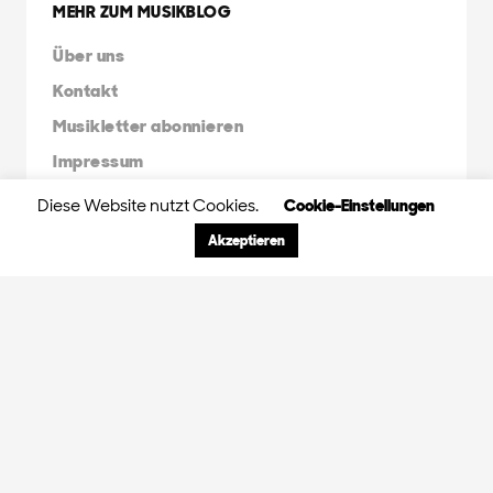
MEHR ZUM MUSIKBLOG
Über uns
Kontakt
Musikletter abonnieren
Impressum
Diese Website nutzt Cookies.
Cookie-Einstellungen
FRIENDS & FAMILY
Akzeptieren
Orange Peel Agency
Radio X Mainstream
Radio 3FACH
45RPM
GDS.FM
© 2024 Orange Peel Musikblog. All rights
reserved.