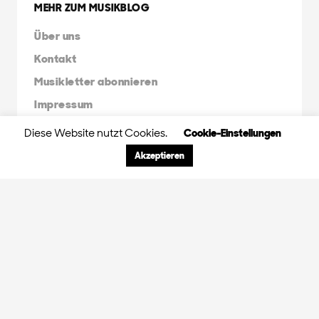
MEHR ZUM MUSIKBLOG
Über uns
Kontakt
Musikletter abonnieren
Impressum
Diese Website nutzt Cookies.
Cookie-Einstellungen
FRIENDS & FAMILY
Akzeptieren
Orange Peel Agency
Radio X Mainstream
Radio 3FACH
45RPM
GDS.FM
© 2024 Orange Peel Musikblog. All rights
reserved.