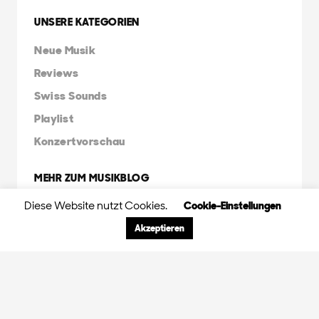
UNSERE KATEGORIEN
Neue Musik
Reviews
Swiss Sounds
Playlist
Konzertvorschau
MEHR ZUM MUSIKBLOG
Diese Website nutzt Cookies.
Cookie-Einstellungen
Über uns
Kontakt
Akzeptieren
Musikletter abonnieren
Impressum
FRIENDS & FAMILY