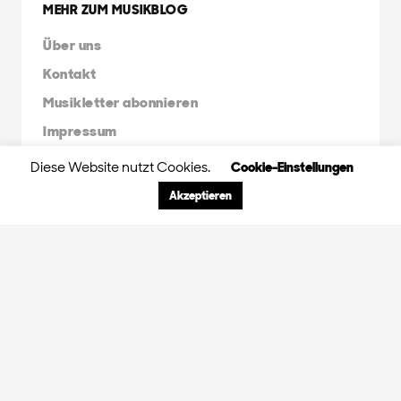
MEHR ZUM MUSIKBLOG
Über uns
Kontakt
Musikletter abonnieren
Impressum
Diese Website nutzt Cookies.
Cookie-Einstellungen
FRIENDS & FAMILY
Akzeptieren
Orange Peel Agency
Radio X Mainstream
Radio 3FACH
45RPM
GDS.FM
© 2024 Orange Peel Musikblog. All rights
reserved.