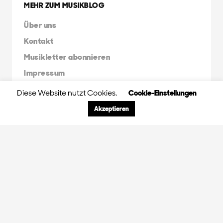
MEHR ZUM MUSIKBLOG
Über uns
Kontakt
Musikletter abonnieren
Impressum
Diese Website nutzt Cookies.
Cookie-Einstellungen
FRIENDS & FAMILY
Akzeptieren
Orange Peel Agency
Radio X Mainstream
Radio 3FACH
45RPM
GDS.FM
© 2024 Orange Peel Musikblog. All rights
reserved.