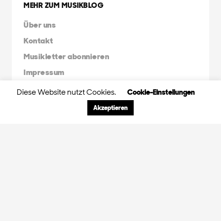
MEHR ZUM MUSIKBLOG
Über uns
Kontakt
Musikletter abonnieren
Impressum
Diese Website nutzt Cookies.
Cookie-Einstellungen
FRIENDS & FAMILY
Akzeptieren
Orange Peel Agency
Radio X Mainstream
Radio 3FACH
45RPM
GDS.FM
© 2024 Orange Peel Musikblog. All rights
reserved.